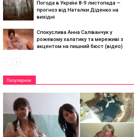
Погода в Україні 8-9 листопада —
прогноз від Наталки Діденко на
вихідні
Спокуслива Анна Саліванчук у
рожевому халатику та мереживі з
акцентом на пишний бюст (відео)
Популярное: