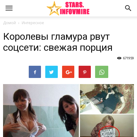
Домой
Интересное
Королевы гламура рвут
соцсети: свежая порция
671959