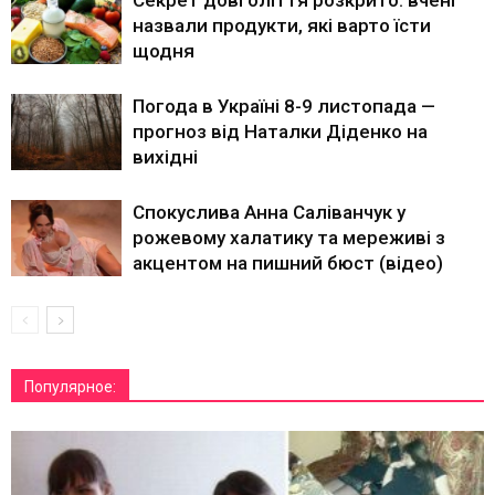
Секрет довголіття розкрито: вчені
назвали продукти, які варто їсти
щодня
Погода в Україні 8-9 листопада —
прогноз від Наталки Діденко на
вихідні
Спокуслива Анна Саліванчук у
рожевому халатику та мереживі з
акцентом на пишний бюст (відео)
Популярное: