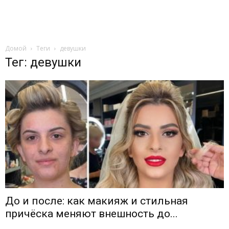
Домой
Теги
девушки
Тег: девушки
До и после: как макияж и стильная
причёска меняют внешность до...