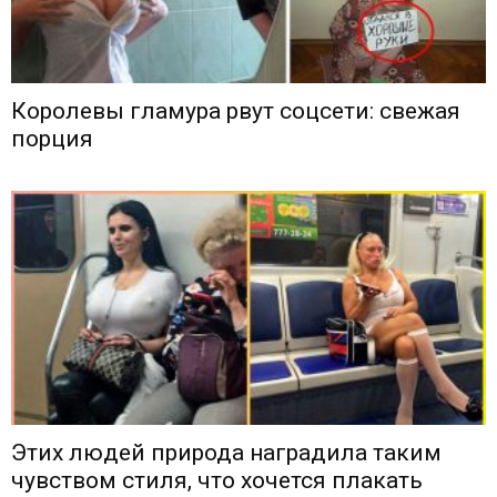
Королевы гламура рвут соцсети: свежая
порция
Этих людей природа наградила таким
чувством стиля, что хочется плакать