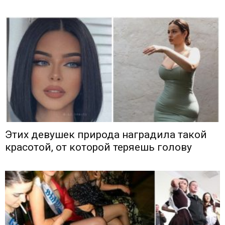
Этих девушек природа наградила такой
красотой, от которой теряешь голову