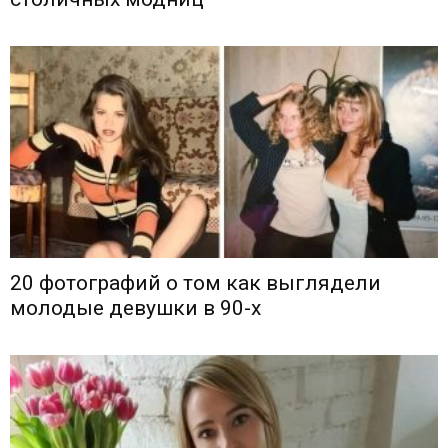
20 фотографий о том как выглядели
молодые девушки в 90-х