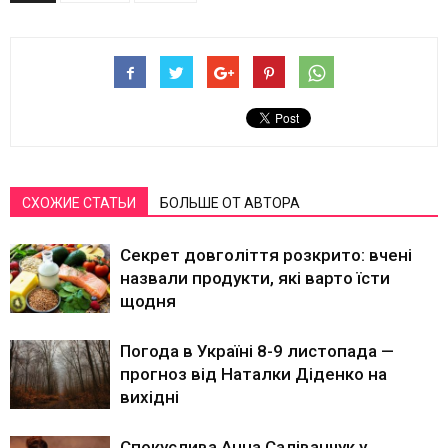
СХОЖИЕ СТАТЬИ
БОЛЬШЕ ОТ АВТОРА
Секрет довголіття розкрито: вчені
назвали продукти, які варто їсти
щодня
Погода в Україні 8-9 листопада —
прогноз від Наталки Діденко на
вихідні
Спокуслива Анна Саліванчук у