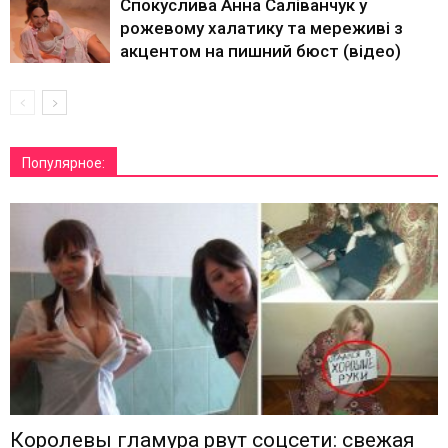
Спокуслива Анна Саліванчук у
рожевому халатику та мереживі з
акцентом на пишний бюст (відео)
Популярное:
Королевы гламура рвут соцсети: свежая