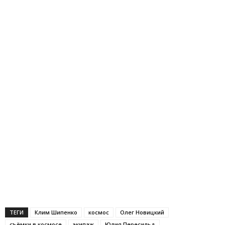
ТЕГИ
Клим Шипенко
космос
Олег Новицкий
съёмки в космосе
экипаж
Юлия Пересильд