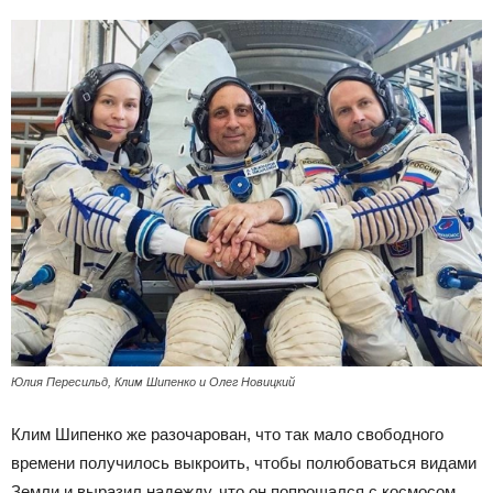
Юлия Пересильд, Клим Шипенко и Олег Новицкий
Клим Шипенко же разочарован, что так мало свободного
времени получилось выкроить, чтобы полюбоваться видами
Земли и выразил надежду, что он попрощался с космосом