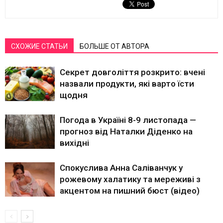
СХОЖИЕ СТАТЬИ
БОЛЬШЕ ОТ АВТОРА
Секрет довголіття розкрито: вчені
назвали продукти, які варто їсти
щодня
Погода в Україні 8-9 листопада —
прогноз від Наталки Діденко на
вихідні
Спокуслива Анна Саліванчук у
рожевому халатику та мереживі з
акцентом на пишний бюст (відео)