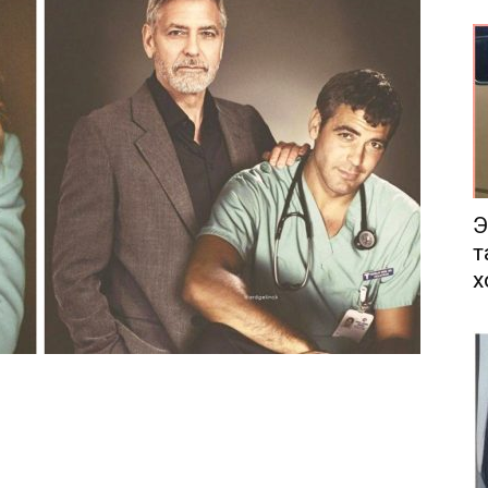
еса
Э
т
х