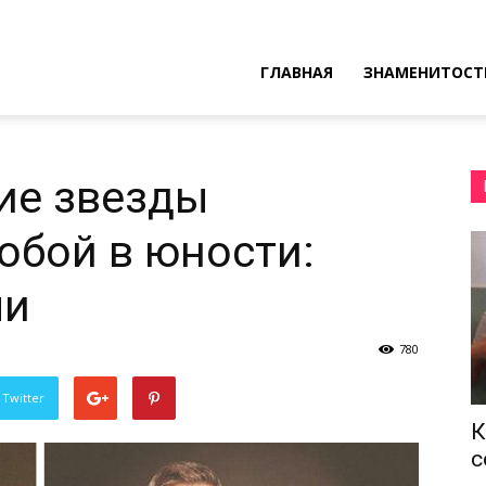
ресные
ГЛАВНАЯ
ЗНАМЕНИТОСТ
ы
ие звезды
собой в юности:
ли
780
 Twitter
К
с