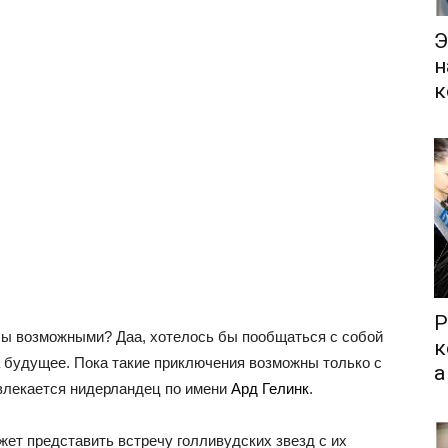
Э
н
к
Р
 бы возможными? Даа, хотелось бы пообщаться с собой
к
а будущее. Пока такие приключения возможны только с
а
влекается нидерландец по имени
Ард Гелинк
.
жет представить встречу голливудских звезд с их