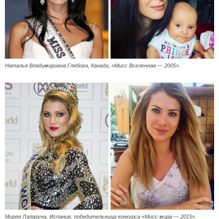
Наталья Владимировна Глебова, Канада, «Мисс Вселенная — 2005».
Мирея Лалагуна, Испания, победительница конкурса «Мисс мира — 2015».