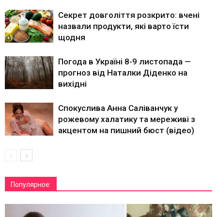
Секрет довголіття розкрито: вчені
назвали продукти, які варто їсти
щодня
Погода в Україні 8-9 листопада —
прогноз від Наталки Діденко на
вихідні
Спокуслива Анна Саліванчук у
рожевому халатику та мереживі з
акцентом на пишний бюст (відео)
Популярное: