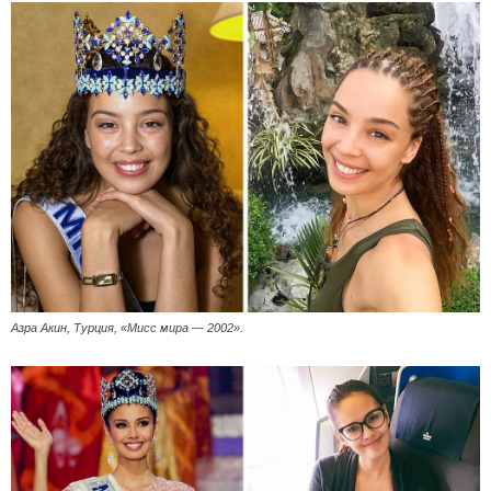
Азра Акин, Турция, «Мисс мира — 2002».