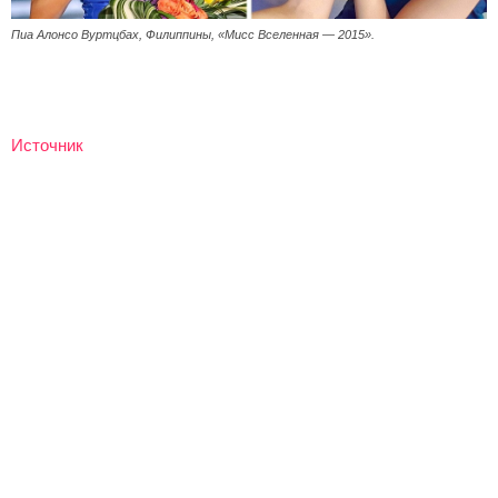
Пиа Алонсо Вуртцбах, Филиппины, «Мисс Вселенная — 2015».
Источник