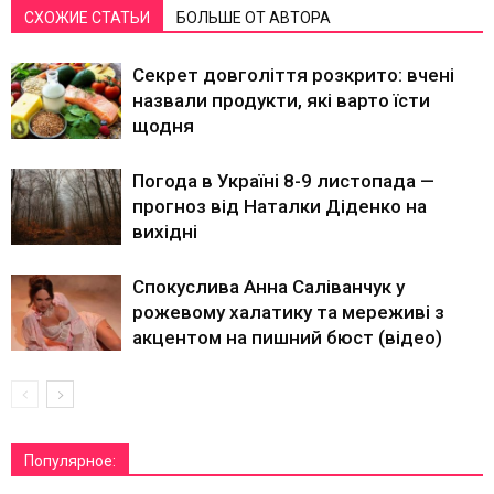
СХОЖИЕ СТАТЬИ
БОЛЬШЕ ОТ АВТОРА
Секрет довголіття розкрито: вчені
назвали продукти, які варто їсти
щодня
Погода в Україні 8-9 листопада —
прогноз від Наталки Діденко на
вихідні
Спокуслива Анна Саліванчук у
рожевому халатику та мереживі з
акцентом на пишний бюст (відео)
Популярное: