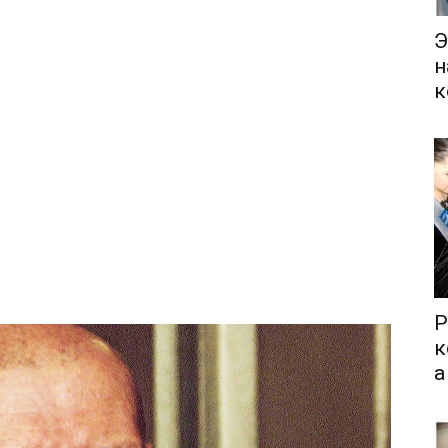
Э
н
к
Р
к
а