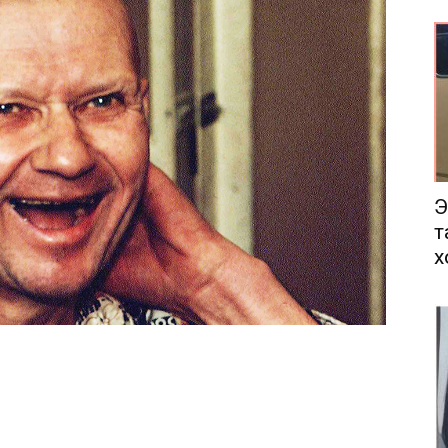
еса
Э
т
х