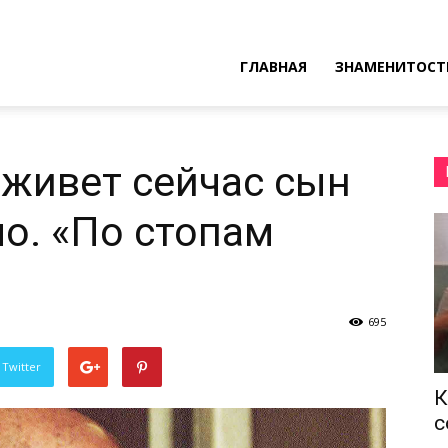
ресные
ГЛАВНАЯ
ЗНАМЕНИТОСТ
ы
 живет сейчас сын
о. «По стопам
695
 Twitter
К
с