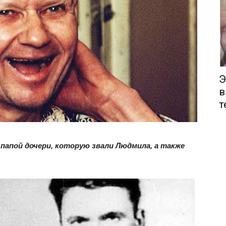
Э
в
т
 папой дочери, которую звали Людмила, а также