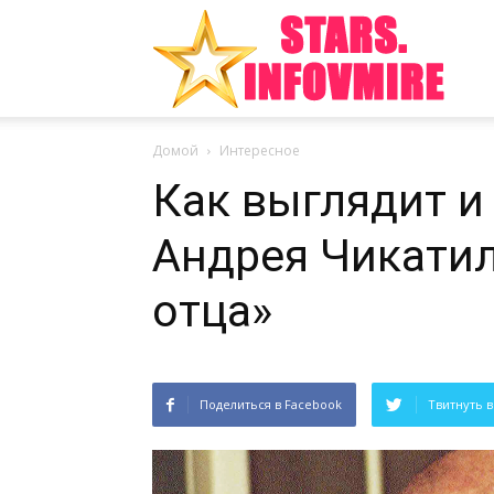
Инте
Домой
Интересное
факт
Как выглядит и
Андрея Чикатил
из
отца»
Поделиться в Facebook
Твитнуть в
мира