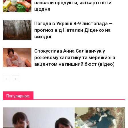
назвали продукти, які варто їсти
щодня
Погода в Україні 8-9 листопада —
прогноз від Наталки Діденко на
вихідні
Спокуслива Анна Саліванчук у
рожевому халатику та мереживі з
акцентом на пишний бюст (відео)
Популярное: