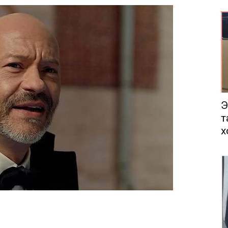
еса
Э
т
х