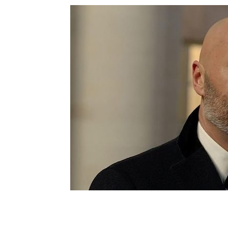
Шоу-
Бизн