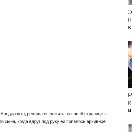
Э
н
к
Р
к
а
Бондарчука, решила выложить на своей странице в
о сына, когда вдруг под руку ей попалось архивное