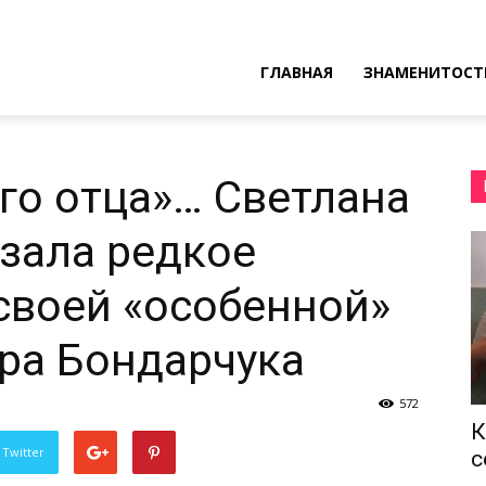
ресные
ГЛАВНАЯ
ЗНАМЕНИТОСТ
ы
го отца»… Светлана
зала редкое
своей «особенной»
ра Бондарчука
572
К
 Twitter
с