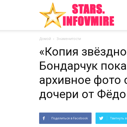
Инте
Домой
Знаменитости
факт
«Копия звёздно
Бондарчук пока
из
архивное фото 
дочери от Фёдо
мира
Поделиться в Facebook
Твитнуть в