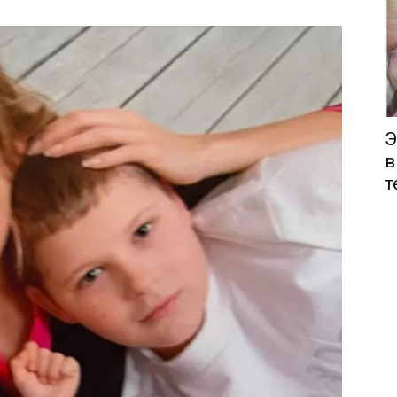
Э
в
т