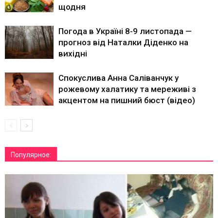
щодня
Погода в Україні 8-9 листопада —
прогноз від Наталки Діденко на
вихідні
Спокуслива Анна Саліванчук у
рожевому халатику та мереживі з
акцентом на пишний бюст (відео)
Популярное: