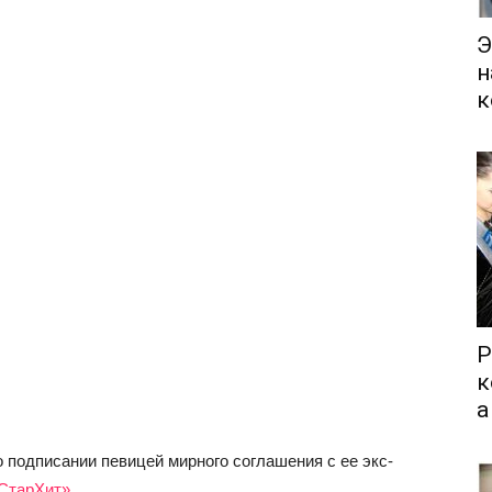
Э
н
к
Р
к
а
 подписании певицей мирного соглашения с ее экс-
СтарХит»
.