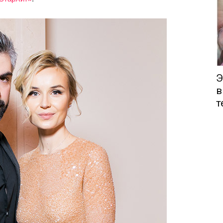
Э
в
т