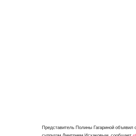
Представитель Полины Гагариной объявил о
супругом Дмитрием Исхаковым, сообщает
«