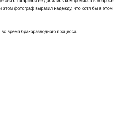
ще они с Гагариной не добились компромисса в вопросе
и этом фотограф выразил надежду, что хотя бы в этом
 во время бракоразводного процесса.