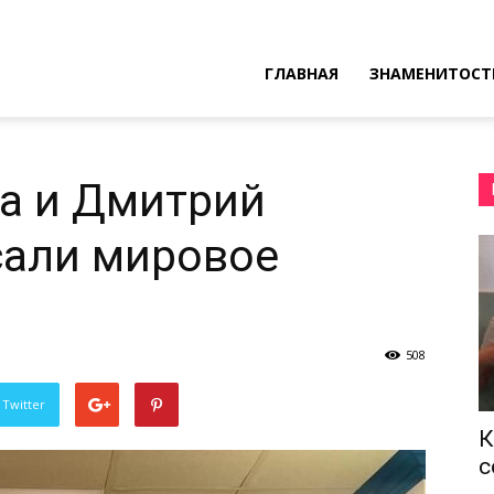
ресные
ГЛАВНАЯ
ЗНАМЕНИТОСТ
ы
а и Дмитрий
сали мировое
508
 Twitter
К
с