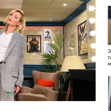
еса
Э
т
х