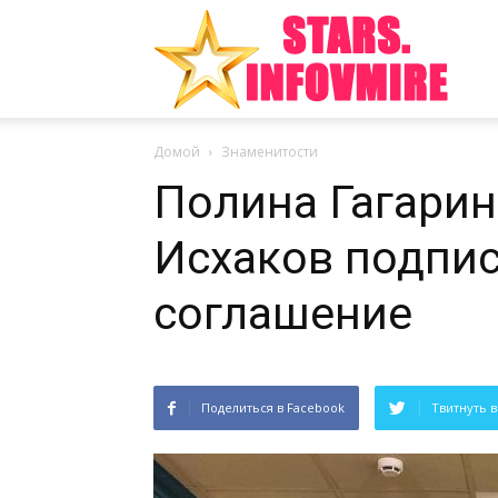
Инте
Домой
Знаменитости
факт
Полина Гагарин
Исхаков подпи
из
соглашение
Поделиться в Facebook
Твитнуть в
мира