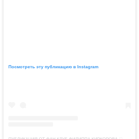
Посмотреть эту публикацию в Instagram
ПУБЛИКАЦИЯ ОТ ФАН КЛУБ ФИЛИППА КИРКОРОВА ♡♡♡ (@FIL_KIRKOROV_GANGSTA)