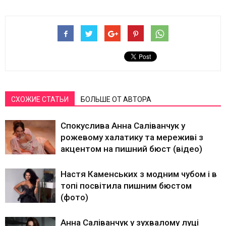
СХОЖИЕ СТАТЬИ
БОЛЬШЕ ОТ АВТОРА
Спокуслива Анна Саліванчук у
рожевому халатику та мереживі з
акцентом на пишний бюст (відео)
Настя Каменських з модним чубом і в
топі посвітила пишним бюстом
(фото)
Анна Саліванчук у зухвалому луці