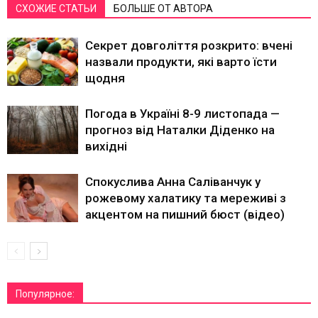
СХОЖИЕ СТАТЬИ
БОЛЬШЕ ОТ АВТОРА
Секрет довголіття розкрито: вчені
назвали продукти, які варто їсти
щодня
Погода в Україні 8-9 листопада —
прогноз від Наталки Діденко на
вихідні
Спокуслива Анна Саліванчук у
рожевому халатику та мереживі з
акцентом на пишний бюст (відео)
Популярное: