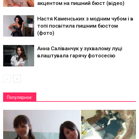
акцентом на пишний бюст (відео)
Настя Каменських з модним чубом і в
топі посвітила пишним бюстом
(фото)
Анна Саліванчук у зухвалому луці
влаштувала гарячу фотосесію
Популярное: