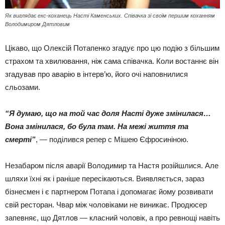
Як виглядає екс-коханець Насті Каменських. Співачка зі своїм першим коханням
Володимиром Дятловим
Цікаво, що Олексій Потапенко згадує про цю подію з більшим
страхом та хвилювання, ніж сама співачка. Коли востаннє він
згадував про аварію в інтерв’ю, його очі наповнилися
сльозами.
“Я думаю, що на той час доля Насті дуже змінилася…
Вона змінилася, бо була там. На межі життя та
смерті”
, — поділився репер с Мішею Єфросиніною.
Незабаром після аварії Володимир та Настя розійшлися. Але
шляхи їхні як і раніше пересікаються. Виявляється, зараз
бізнесмен і є партнером Потапа і допомагає йому розвивати
свій ресторан. Чвар між чоловіками не виникає. Продюсер
запевняє, що Дятлов — класний чоловік, а про ревнощі навіть