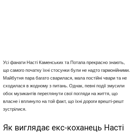
Усі фанати Насті Каменських та Потапа прекрасно знають,
що самого початку їхні стосунки були не надто гармонійними.
Майбутня пара багато сварилася, мала постійні чвари та не
сходилася в жодному з питань. Однак, певні події змусили
обох музикантів переглянути свої погляди на життя, що
власне і вплинуло на той факт, що їхні дороги врешті-решт
зустрілися.
Як виглядає екс-коханець Насті