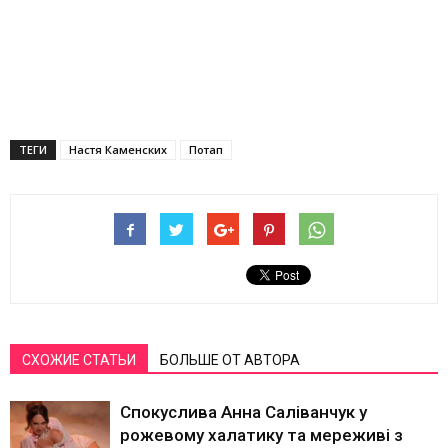
ТЕГИ
Настя Каменских
Потап
СХОЖИЕ СТАТЬИ
БОЛЬШЕ ОТ АВТОРА
Спокуслива Анна Саліванчук у
рожевому халатику та мереживі з