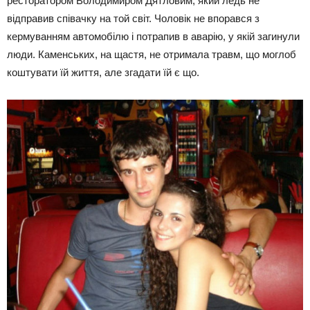
ресторатором Володимиром Дятловим, який ледь не
відправив співачку на той світ. Чоловік не впорався з
кермуванням автомобілю і потрапив в аварію, у якій загинули
люди. Каменських, на щастя, не отримала травм, що моглоб
коштувати їй життя, але згадати їй є що.