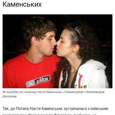
Каменських
Як виглядає екс-коханець Насті Каменських. Співачка разом з Володимиром
Дятловим
Так, до Потапа Настя Каменських зустрічалася з київським