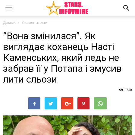
Домой
Знаменитости
“Вона змінилася”. Як
виглядає коханець Насті
Каменських, який ледь не
забрав її у Потапа і змусив
лити сльози
1640