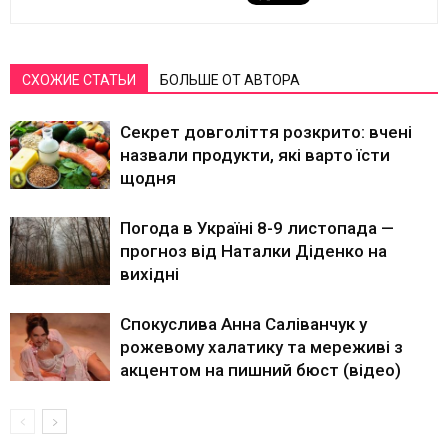
СХОЖИЕ СТАТЬИ
БОЛЬШЕ ОТ АВТОРА
Секрет довголіття розкрито: вчені
назвали продукти, які варто їсти
щодня
Погода в Україні 8-9 листопада —
прогноз від Наталки Діденко на
вихідні
Спокуслива Анна Саліванчук у
рожевому халатику та мереживі з
акцентом на пишний бюст (відео)