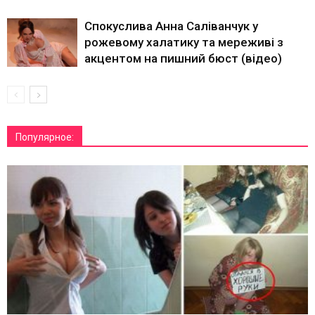
Спокуслива Анна Саліванчук у
рожевому халатику та мереживі з
акцентом на пишний бюст (відео)
Популярное: