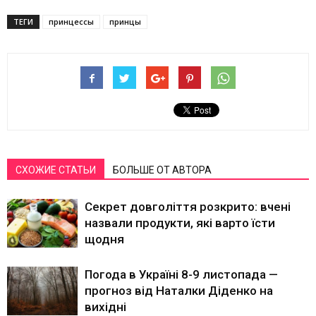
ТЕГИ
принцессы
принцы
СХОЖИЕ СТАТЬИ
БОЛЬШЕ ОТ АВТОРА
Секрет довголіття розкрито: вчені
назвали продукти, які варто їсти
щодня
Погода в Україні 8-9 листопада —
прогноз від Наталки Діденко на
вихідні