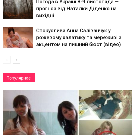
Погода в Україні 8-9 листопада —
прогноз від Наталки Діденко на
вихідні
Спокуслива Анна Саліванчук у
рожевому халатику та мереживі з
акцентом на пишний бюст (відео)
Популярное: