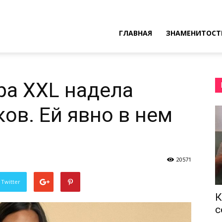
ресные
ГЛАВНАЯ
ЗНАМЕНИТОСТ
ы
ра XXL надела
ов. Ей явно в нем
20571
 Twitter
К
с