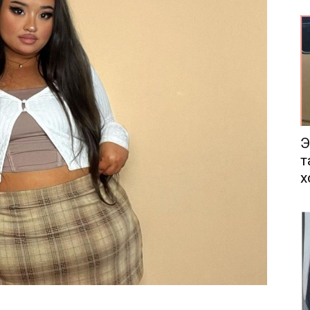
еса
Э
т
х