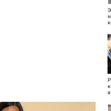
Э
н
к
Р
к
а