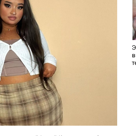
Э
в
т