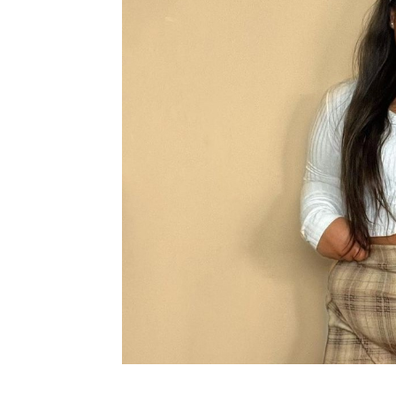
Шоу-
Бизн