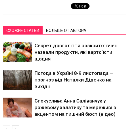
СХОЖИЕ СТАТЬИ
БОЛЬШЕ ОТ АВТОРА
Секрет довголіття розкрито: вчені
назвали продукти, які варто їсти
щодня
Погода в Україні 8-9 листопада —
прогноз від Наталки Діденко на
вихідні
Спокуслива Анна Саліванчук у
рожевому халатику та мереживі з
акцентом на пишний бюст (відео)