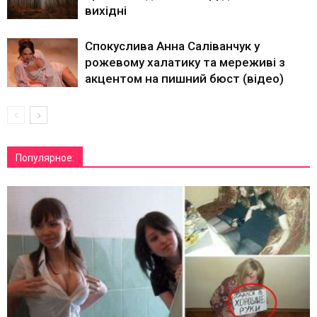
вихідні
Спокуслива Анна Саліванчук у
рожевому халатику та мереживі з
акцентом на пишний бюст (відео)
Популярное: