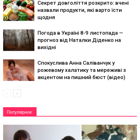
Секрет довголіття розкрито: вчені
назвали продукти, які варто їсти
щодня
Погода в Україні 8-9 листопада —
прогноз від Наталки Діденко на
вихідні
Спокуслива Анна Саліванчук у
рожевому халатику та мереживі з
акцентом на пишний бюст (відео)
Популярное: