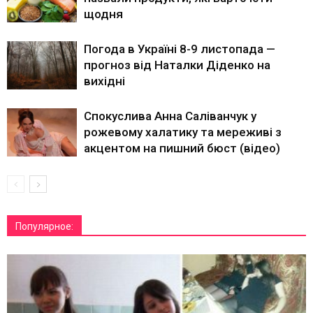
щодня
Погода в Україні 8-9 листопада —
прогноз від Наталки Діденко на
вихідні
Спокуслива Анна Саліванчук у
рожевому халатику та мереживі з
акцентом на пишний бюст (відео)
Популярное: