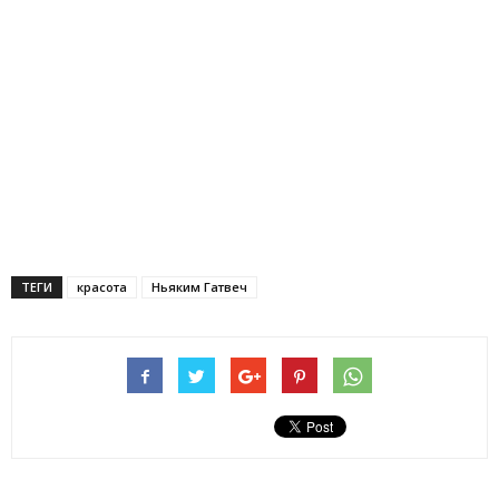
ТЕГИ
красота
Ньяким Гатвеч