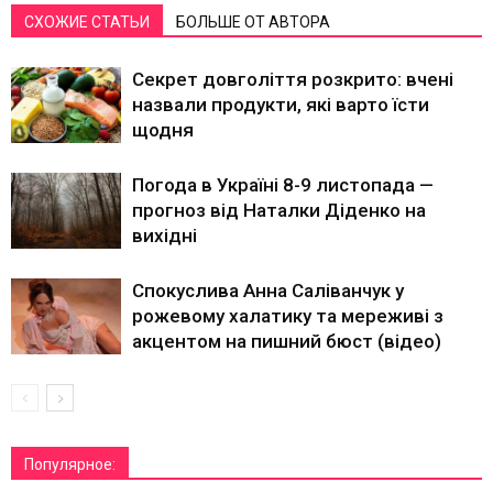
СХОЖИЕ СТАТЬИ
БОЛЬШЕ ОТ АВТОРА
Секрет довголіття розкрито: вчені
назвали продукти, які варто їсти
щодня
Погода в Україні 8-9 листопада —
прогноз від Наталки Діденко на
вихідні
Спокуслива Анна Саліванчук у
рожевому халатику та мереживі з
акцентом на пишний бюст (відео)
Популярное: