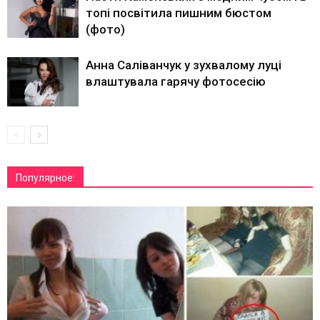
топі посвітила пишним бюстом
(фото)
Анна Саліванчук у зухвалому луці
влаштувала гарячу фотосесію
Популярное: