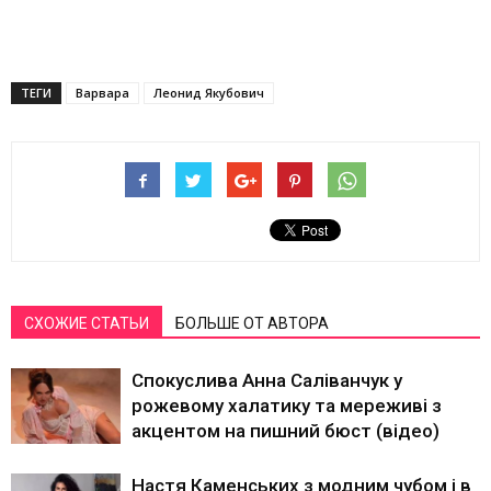
ТЕГИ
Варвара
Леонид Якубович
СХОЖИЕ СТАТЬИ
БОЛЬШЕ ОТ АВТОРА
Спокуслива Анна Саліванчук у
рожевому халатику та мереживі з
акцентом на пишний бюст (відео)
Настя Каменських з модним чубом і в