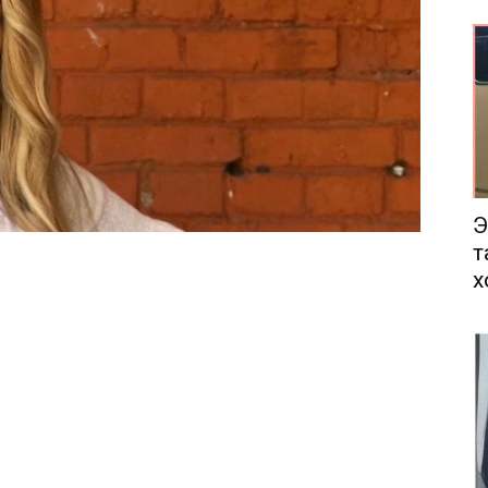
еса
Э
т
х