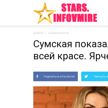
Инте
Домой
Знаменитости
факт
Сумская показа
всей красе. Яр
из
Поделиться в Facebook
Твитнуть в
мира