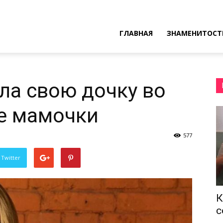
ресные
ГЛАВНАЯ
ЗНАМЕНИТОСТ
ы
ла свою дочку во
че мамочки
577
 Twitter
К
с