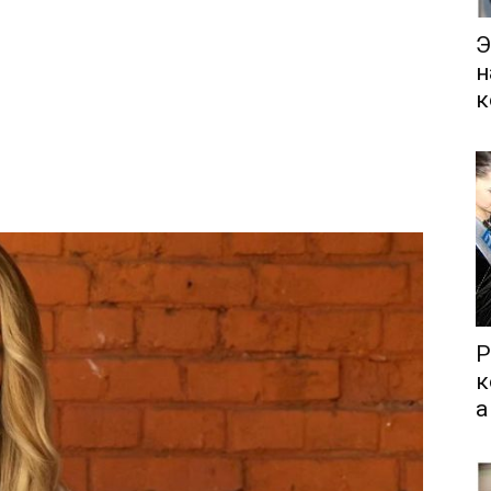
Э
н
к
Р
к
а