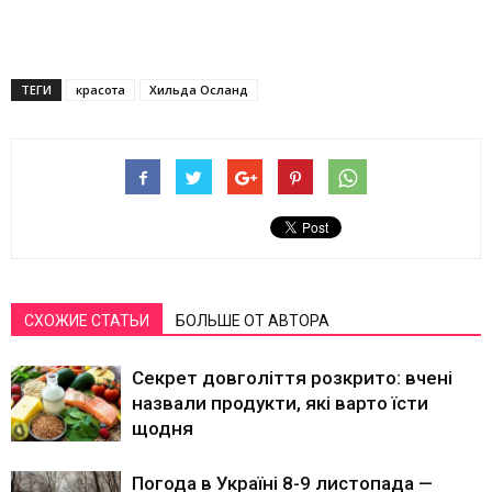
ТЕГИ
красота
Хильда Осланд
СХОЖИЕ СТАТЬИ
БОЛЬШЕ ОТ АВТОРА
Секрет довголіття розкрито: вчені
назвали продукти, які варто їсти
щодня
Погода в Україні 8-9 листопада —