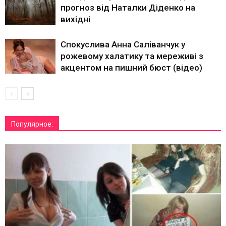
прогноз від Наталки Діденко на
вихідні
Спокуслива Анна Саліванчук у
рожевому халатику та мереживі з
акцентом на пишний бюст (відео)
Популярное: