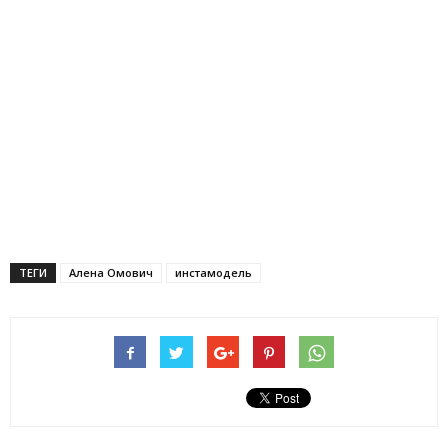
ТЕГИ
Алена Омович
инстамодель