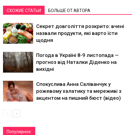
СХОЖИЕ СТАТЬИ
БОЛЬШЕ ОТ АВТОРА
Секрет довголіття розкрито: вчені
назвали продукти, які варто їсти
щодня
Погода в Україні 8-9 листопада —
прогноз від Наталки Діденко на
вихідні
Спокуслива Анна Саліванчук у
рожевому халатику та мереживі з
акцентом на пишний бюст (відео)
Популярное: