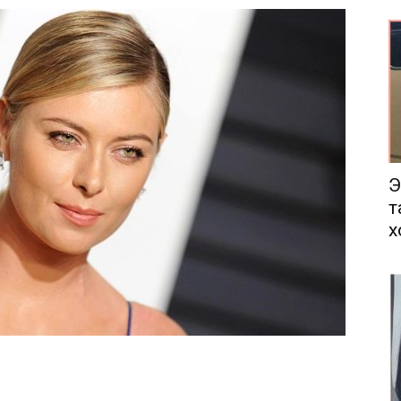
еса
Э
т
х