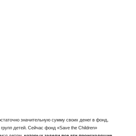
остаточно значительную сумму своих денег в фонд,
рупп детей. Сейчас фонд «Save the Children»
мся детям,
которых задели все эти происходящие