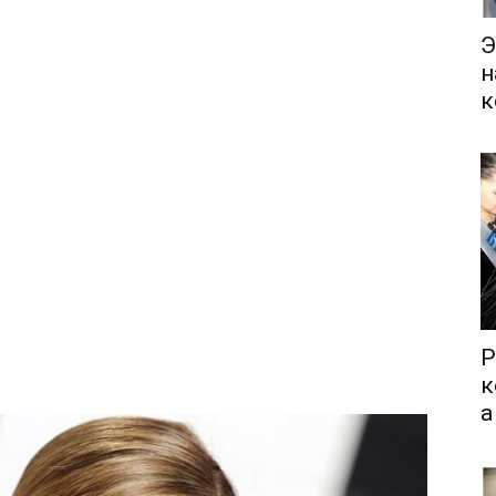
Э
н
к
Р
к
а