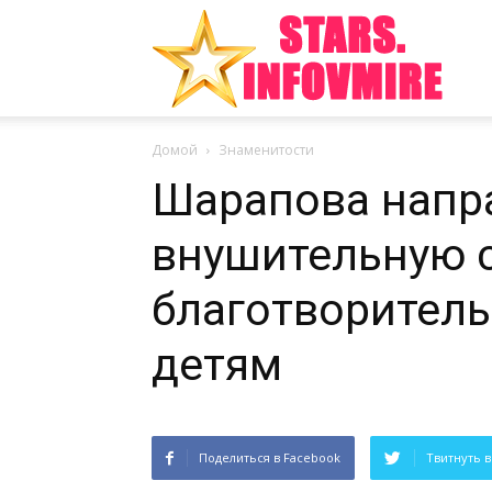
Инте
Домой
Знаменитости
факт
Шарапова напр
внушительную 
из
благотворитель
детям
мира
Поделиться в Facebook
Твитнуть в