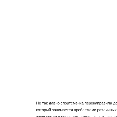
Не так давно спортсменка перенаправила д
который занимается проблемами различных г
занимается в основном помощью нуждающи