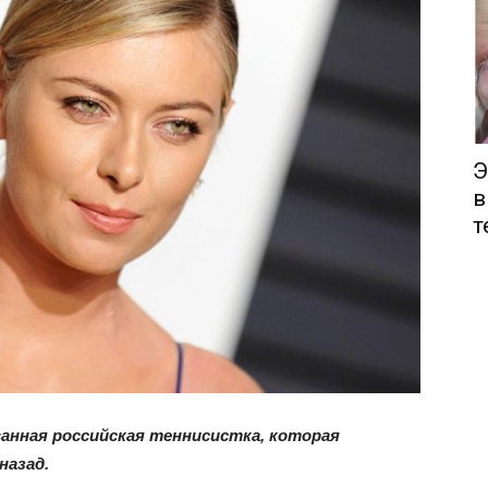
Э
в
т
ванная
российская теннисистка, которая
назад.