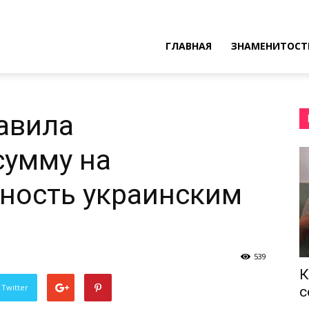
ресные
ГЛАВНАЯ
ЗНАМЕНИТОСТ
ы
авила
сумму на
ность украинским
539
К
 Twitter
с