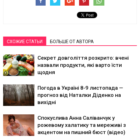
СХОЖИЕ СТАТЬИ
БОЛЬШЕ ОТ АВТОРА
Секрет довголіття розкрито: вчені
назвали продукти, які варто їсти
щодня
Погода в Україні 8-9 листопада —
прогноз від Наталки Діденко на
вихідні
Спокуслива Анна Саліванчук у
рожевому халатику та мереживі з
акцентом на пишний бюст (відео)