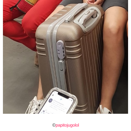
©
papitojugolol