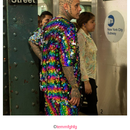
©
temmfghfg