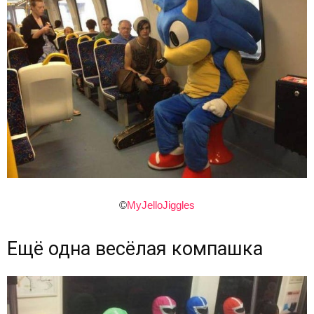
©
MyJelloJiggles
Ещё одна весёлая компашка