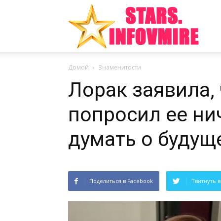
Инте
Домой
Знаменитости
факт
Лорак заявила,
попросил ее ни
из
думать о буду
Поделиться в Facebook
Твитнуть в
мира