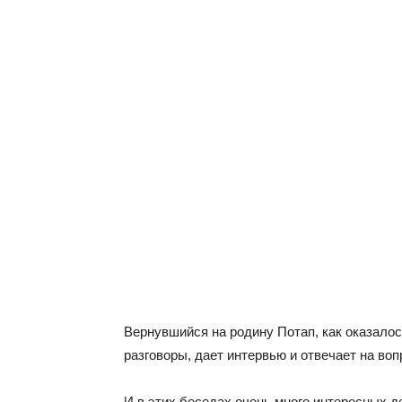
Вернувшийся на родину Потап, как оказалось
разговоры, дает интервью и отвечает на воп
И в этих беседах очень много интересных д