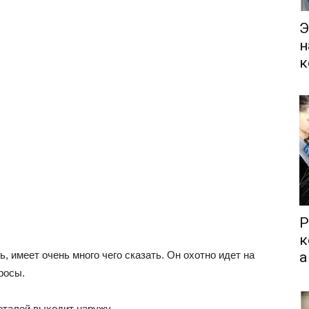
Э
н
к
Р
к
, имеет очень много чего сказать. Он охотно идет на
а
росы.
еталей выходит наружу.