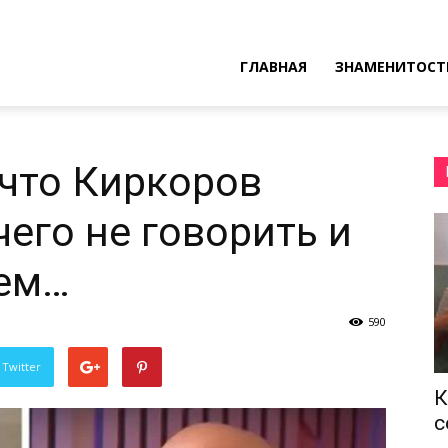
ресные
ГЛАВНАЯ
ЗНАМЕНИТОСТ
ы
 что Киркоров
чего не говорить и
щем…
590
 Twitter
К
с