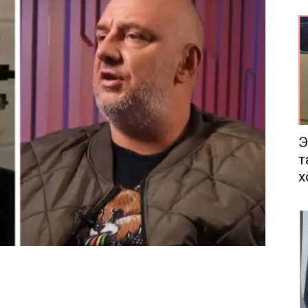
еса
Э
т
х