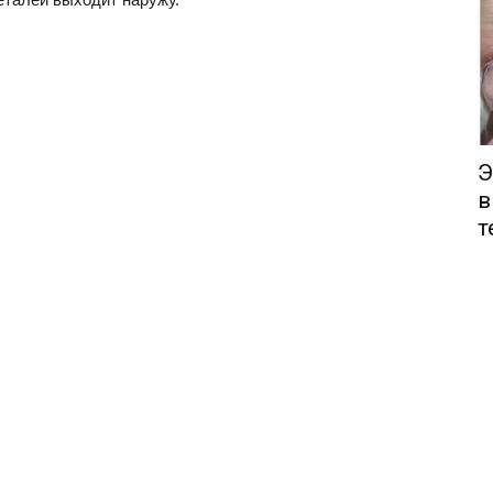
Э
в
т