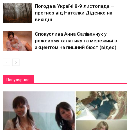
Погода в Україні 8-9 листопада —
прогноз від Наталки Діденко на
вихідні
Спокуслива Анна Саліванчук у
рожевому халатику та мереживі з
акцентом на пишний бюст (відео)
Популярное: