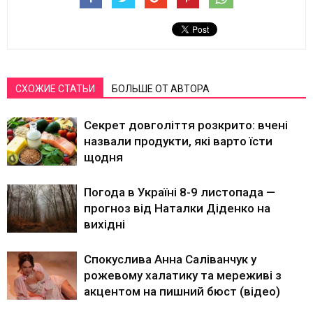
СХОЖИЕ СТАТЬИ
БОЛЬШЕ ОТ АВТОРА
Секрет довголіття розкрито: вчені
назвали продукти, які варто їсти
щодня
Погода в Україні 8-9 листопада —
прогноз від Наталки Діденко на
вихідні
Спокуслива Анна Саліванчук у
рожевому халатику та мереживі з
акцентом на пишний бюст (відео)