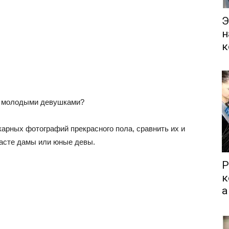
Э
н
к
 с молодыми девушками?
арных фотографий прекрасного пола, сравнить их и
расте дамы или юные девы.
Р
к
а