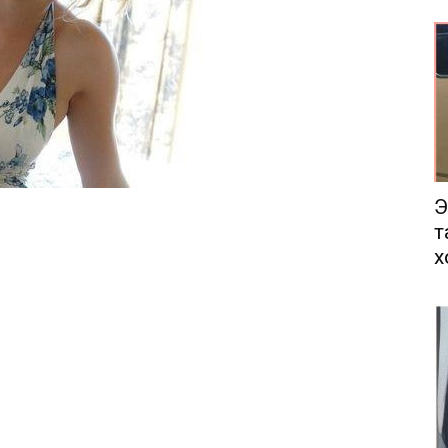
еса
Э
т
х