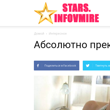
Инте
Домой
Интересное
факт
Абсолютно пре
из
Поделиться в Facebook
Твитнуть в
мира