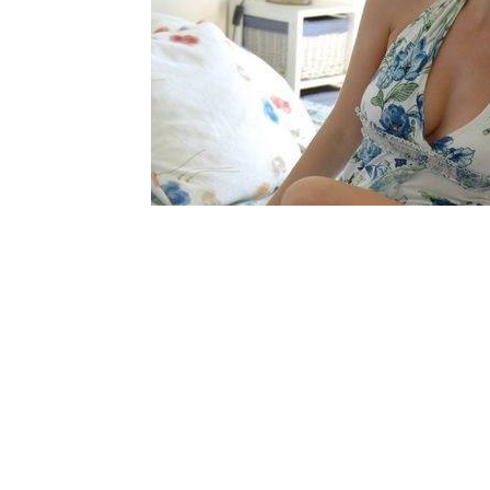
Шоу-
Бизн