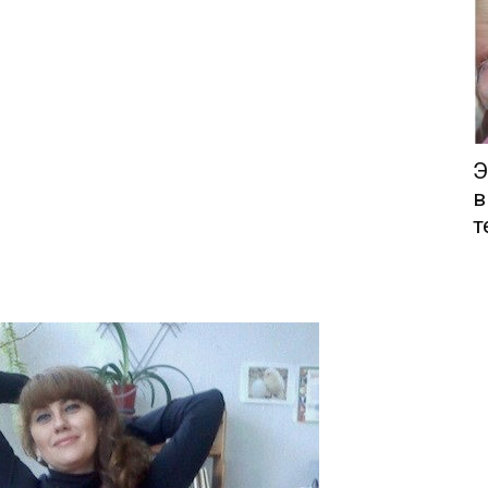
Э
в
т