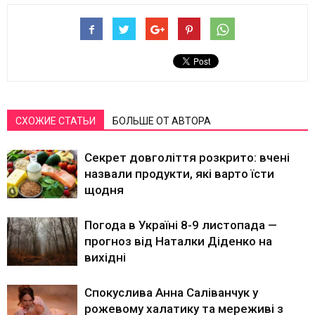
СХОЖИЕ СТАТЬИ
БОЛЬШЕ ОТ АВТОРА
Секрет довголіття розкрито: вчені
назвали продукти, які варто їсти
щодня
Погода в Україні 8-9 листопада —
прогноз від Наталки Діденко на
вихідні
Спокуслива Анна Саліванчук у
рожевому халатику та мереживі з