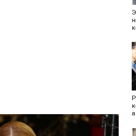
Э
н
к
Р
к
а