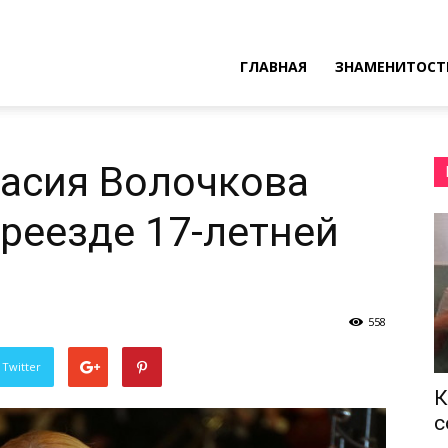
ресные
ГЛАВНАЯ
ЗНАМЕНИТОСТ
ы
асия Волочкова
ереезде 17-летней
558
 Twitter
К
с