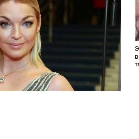
Э
в
т