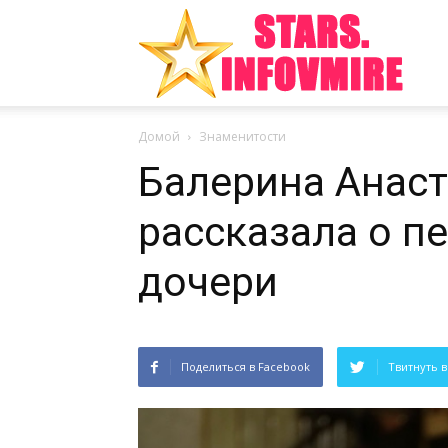
Инте
Домой
Знаменитости
факт
Балерина Анаст
рассказала о п
из
дочери
Поделиться в Facebook
Твитнуть в
мира