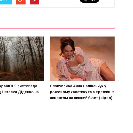
країні 8-9 листопада —
Спокуслива Анна Саліванчук у
д Наталки Діденко на
рожевому халатику та мереживі з
акцентом на пишний бюст (відео)