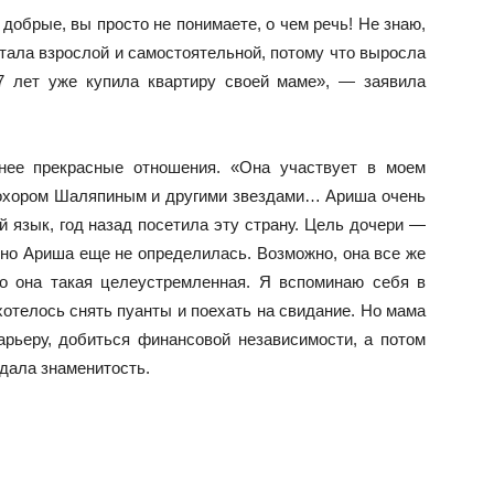
 добрые, вы просто не понимаете, о чем речь! Не знаю,
 стала взрослой и самостоятельной, потому что выросла
17 лет уже купила квартиру своей маме», — заявила
 нее прекрасные отношения. «Она участвует в моем
рохором Шаляпиным и другими звездами… Ариша очень
 язык, год назад посетила эту страну. Цель дочери —
ьно Ариша еще не определилась. Возможно, она все же
о она такая целеустремленная. Я вспоминаю себя в
хотелось снять пуанты и поехать на свидание. Но мама
арьеру, добиться финансовой независимости, а потом
дала знаменитость.