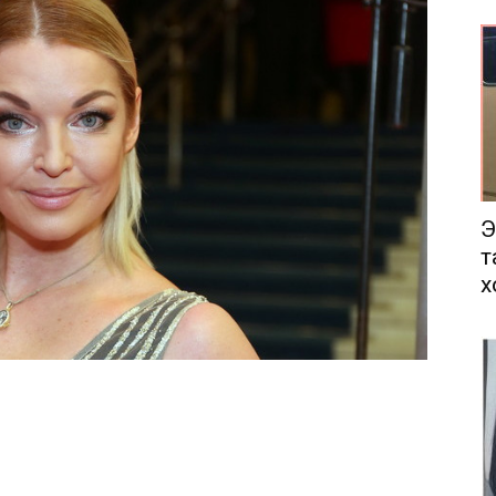
еса
Э
т
х