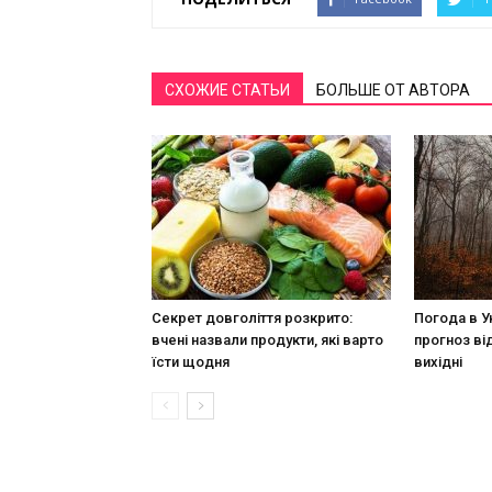
СХОЖИЕ СТАТЬИ
БОЛЬШЕ ОТ АВТОРА
Секрет довголіття розкрито:
Погода в У
вчені назвали продукти, які варто
прогноз ві
їсти щодня
вихідні