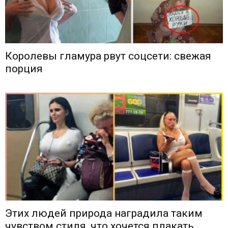
Королевы гламура рвут соцсети: свежая
порция
Этих людей природа наградила таким
чувством стиля, что хочется плакать