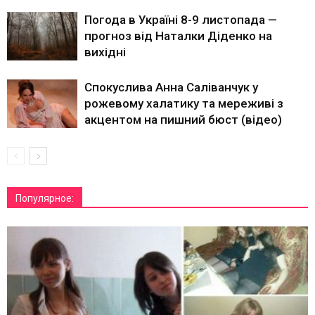
Погода в Україні 8-9 листопада —
прогноз від Наталки Діденко на
вихідні
Спокуслива Анна Саліванчук у
рожевому халатику та мереживі з
акцентом на пишний бюст (відео)
Популярное: