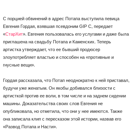
С порцией обвинений в адрес Потапа выступила певица
Евгения Гордая, взявшая псевдоним GIP C, передает
«
СтарХит
». Евгения пользовалась его услугами и даже была
приглашена на свадьбу Потапа и Каменских. Теперь
артистка утверждает, что ее бывший продюсер
злоупотребляет властью и способен на «противные и
гнусные вещи».
Гордая рассказала, что Потап неоднократно к ней приставал,
будучи уже женатым. Он якобы добивался близости с
артисткой против ее воли, в том числе и на заднем сидении
машины. Доказательства своих слов Евгения не
опубликовала, но отметила, что они у нее имеются. Также
она записала клип с пересказом этой истории, назвав его
«Развод Потапа и Насти».