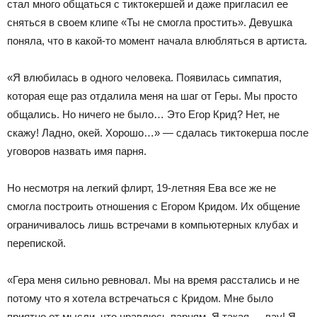
стал много общаться с тиктокершей и даже пригласил ее
сняться в своем клипе «Ты не смогла простить». Девушка
поняла, что в какой-то момент начала влюбляться в артиста.
«Я влюбилась в одного человека. Появилась симпатия,
которая еще раз отдалила меня на шаг от Геры. Мы просто
общались. Но ничего не было… Это Егор Крид? Нет, не
скажу! Ладно, окей. Хорошо…» — сдалась тиктокерша после
уговоров назвать имя парня.
Но несмотря на легкий флирт, 19-летняя Ева все же не
смогла построить отношения с Егором Кридом. Их общение
ограничивалось лишь встречами в компьютерных клубах и
перепиской.
«Гера меня сильно ревновал. Мы на время расстались и не
потому что я хотела встречаться с Кридом. Мне было
приятно от мысли, что нравлюсь парням. Я такая — вау! Я