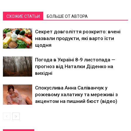
СХОЖИЕ СТАТЬИ
БОЛЬШЕ ОТ АВТОРА
Секрет довголіття розкрито: вчені
назвали продукти, які варто їсти
щодня
Погода в Україні 8-9 листопада —
прогноз від Наталки Діденко на
вихідні
Спокуслива Анна Саліванчук у
рожевому халатику та мереживі з
акцентом на пишний бюст (відео)