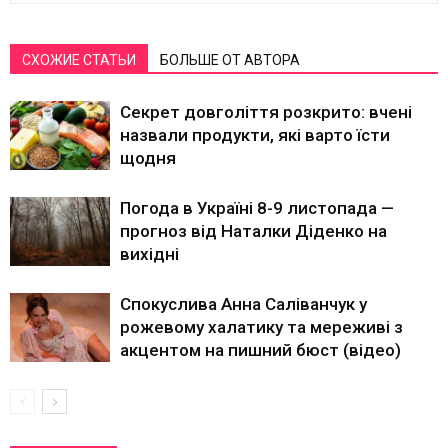
СХОЖИЕ СТАТЬИ
БОЛЬШЕ ОТ АВТОРА
Секрет довголіття розкрито: вчені
назвали продукти, які варто їсти
щодня
Погода в Україні 8-9 листопада —
прогноз від Наталки Діденко на
вихідні
Спокуслива Анна Саліванчук у
рожевому халатику та мереживі з
акцентом на пишний бюст (відео)