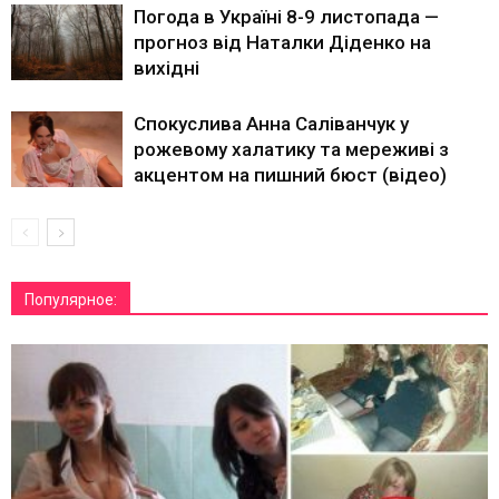
Погода в Україні 8-9 листопада —
прогноз від Наталки Діденко на
вихідні
Спокуслива Анна Саліванчук у
рожевому халатику та мереживі з
акцентом на пишний бюст (відео)
Популярное: