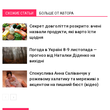
СХОЖИЕ СТАТЬИ
БОЛЬШЕ ОТ АВТОРА
Секрет довголіття розкрито: вчені
назвали продукти, які варто їсти
щодня
Погода в Україні 8-9 листопада —
прогноз від Наталки Діденко на
вихідні
Спокуслива Анна Саліванчук у
рожевому халатику та мереживі з
акцентом на пишний бюст (відео)