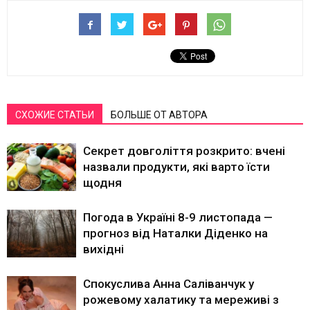
СХОЖИЕ СТАТЬИ
БОЛЬШЕ ОТ АВТОРА
Секрет довголіття розкрито: вчені
назвали продукти, які варто їсти
щодня
Погода в Україні 8-9 листопада —
прогноз від Наталки Діденко на
вихідні
Спокуслива Анна Саліванчук у
рожевому халатику та мереживі з