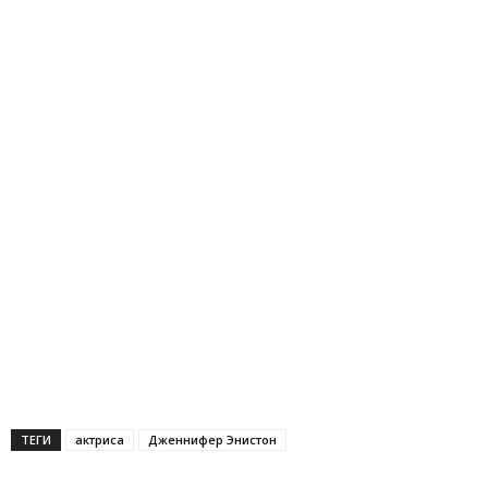
ТЕГИ
актриса
Дженнифер Энистон