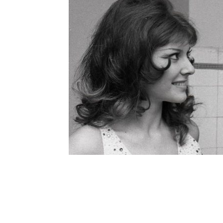
Шоу-
Бизн