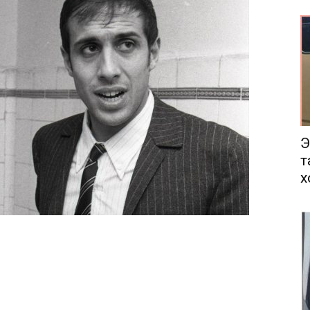
еса
Э
т
х