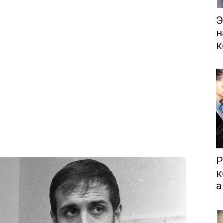
Э
н
к
Р
к
а