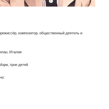
орежиссёр, композитор, общественный деятель и
Милан, Италия
Мори, трое детей
но: