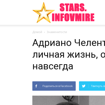
Инте
Домой
Знаменитости
факт
Адриано Челента
личная жизнь, 
из
навсегда
Поделиться в Facebook
Твитнуть в
мира