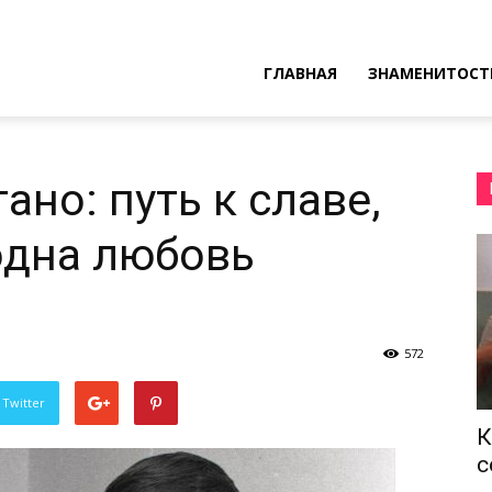
ресные
ГЛАВНАЯ
ЗНАМЕНИТОСТ
ы
но: путь к славе,
одна любовь
572
 Twitter
К
с