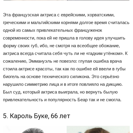
Эта французская актриса с еврейскими, хорватскими,
греческими и мальтийскими корнями долгое время считалась
одной из самых привлекательных француженок
современности, пока ей не пришла в голову идея улучшить
форму своих губ, ибо, не смотря на всеобщее обожание,
актриса всегда считала себя чуть ли не «гадким утёнком». К
сожалению, Эммануэль не повезло: глупая ошибка врача
стоила актрисе красоты, так как по ошибке ей ввели в губы
биогель на основе технического силикона. Это серьёзно
нарушило симметрию лица и в итоге повлияло на дикцию.
Был суд, который актриса выиграла, но вернуть былую
привлекательность и популярность Беар так и не смогла.
5. Кароль Буке, 66 лет