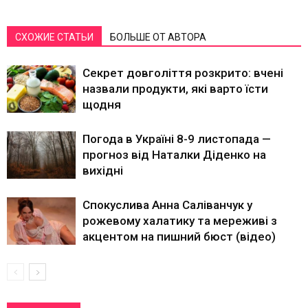
СХОЖИЕ СТАТЬИ
БОЛЬШЕ ОТ АВТОРА
Секрет довголіття розкрито: вчені
назвали продукти, які варто їсти
щодня
Погода в Україні 8-9 листопада —
прогноз від Наталки Діденко на
вихідні
Спокуслива Анна Саліванчук у
рожевому халатику та мереживі з
акцентом на пишний бюст (відео)