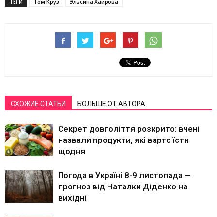
ТЕГИ
Том Круз
Эльсина Хайрова
СХОЖИЕ СТАТЬИ
БОЛЬШЕ ОТ АВТОРА
Секрет довголіття розкрито: вчені
назвали продукти, які варто їсти
щодня
Погода в Україні 8-9 листопада —
прогноз від Наталки Діденко на
вихідні