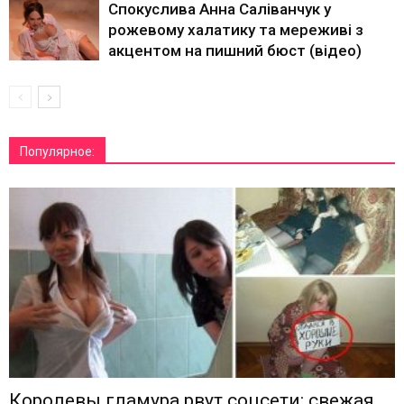
Спокуслива Анна Саліванчук у
рожевому халатику та мереживі з
акцентом на пишний бюст (відео)
Популярное:
Королевы гламура рвут соцсети: свежая