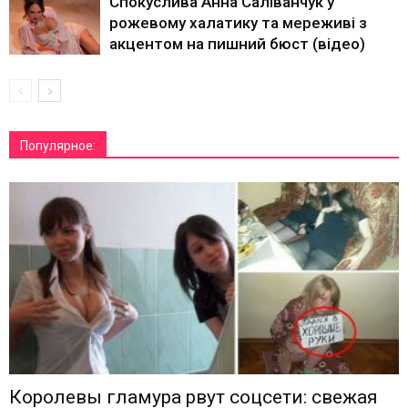
Спокуслива Анна Саліванчук у
рожевому халатику та мереживі з
акцентом на пишний бюст (відео)
Популярное:
Королевы гламура рвут соцсети: свежая