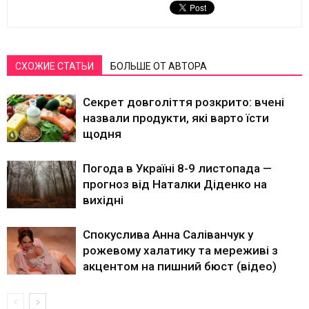
СХОЖИЕ СТАТЬИ
БОЛЬШЕ ОТ АВТОРА
Секрет довголіття розкрито: вчені
назвали продукти, які варто їсти
щодня
Погода в Україні 8-9 листопада —
прогноз від Наталки Діденко на
вихідні
Спокуслива Анна Саліванчук у
рожевому халатику та мереживі з
акцентом на пишний бюст (відео)