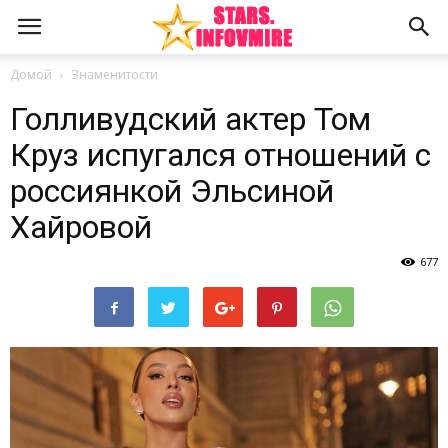
Домой
Знаменитости
Голливудский актер Том
Круз испугался отношений с
россиянкой Эльсиной
Хайровой
677