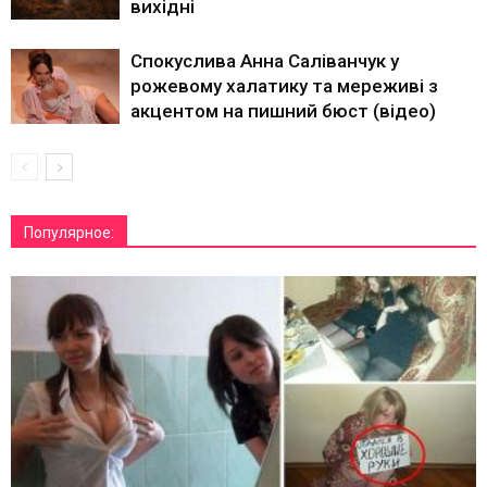
вихідні
Спокуслива Анна Саліванчук у
рожевому халатику та мереживі з
акцентом на пишний бюст (відео)
Популярное: