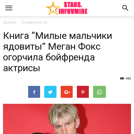
Домой
Знаменитости
Книга “Милые мальчики
ядовиты” Меган Фокс
огорчила бойфренда
актрисы
442